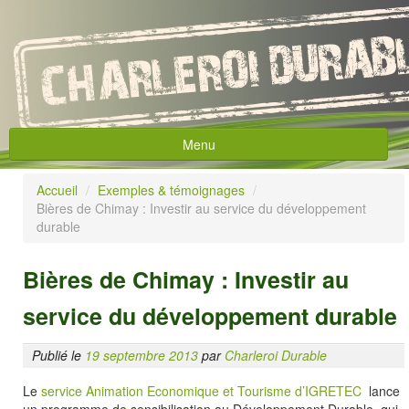
Menu
Accueil
Accueil
/
Exemples & témoignages
/
L’action ASDD
Bières de Chimay : Investir au service du développement
durable
Vision
Bières de Chimay : Investir au
Objectif
service du développement durable
Description
Le développement durable
Publié le
19 septembre 2013
par
Charleroi Durable
Définition
Le
service Animation Economique et Tourisme
d’IGRETEC
lance