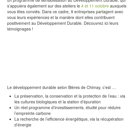
un programme de sensibilisation au Développement Durable, qui
Liens
s’appuiera également sur des ateliers le
4 et 11 octobre
auxquels
vous êtes conviés. Dans ce cadre, 9 entreprises partagent avec
Témoignages
vous leurs expériences et la manière dont elles contribuent
News
positivement au Développement Durable. Découvrez ici leurs
témoignages !
Evénements
Les billets d’humeur
Le développement durable selon Bières de Chimay, c’est …
La préservation, la conservation et la protection de l’eau : via
les cultures biologiques et la station d’épuration
Un réel programme d’investissements, étudié pour réduire
l’empreinte carbone
La recherche de l’efficience énergétique, via la récupération
d’énergie