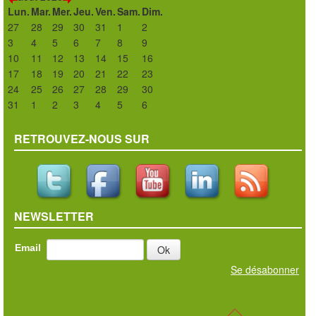
Lun.
Mar.
Mer.
Jeu.
Ven.
Sam.
Dim.
27
28
29
30
31
1
2
3
4
5
6
7
8
9
10
11
12
13
14
15
16
17
18
19
20
21
22
23
24
25
26
27
28
29
30
31
1
2
3
4
5
6
RETROUVEZ-NOUS SUR
NEWSLETTER
Email
Se désabonner