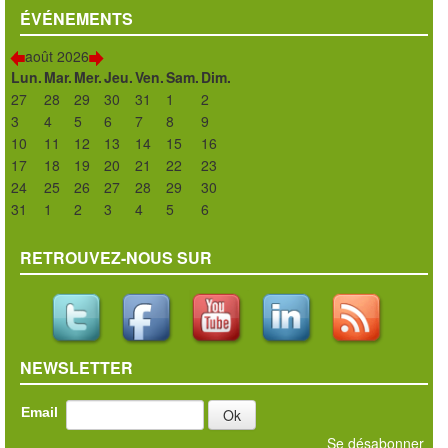
Liens
ÉVÉNEMENTS
Témoignages
août 2026
Lun.
Mar.
Mer.
Jeu.
Ven.
Sam.
Dim.
News
27
28
29
30
31
1
2
Evénements
3
4
5
6
7
8
9
10
11
12
13
14
15
16
Les billets d’humeur
17
18
19
20
21
22
23
24
25
26
27
28
29
30
31
1
2
3
4
5
6
RETROUVEZ-NOUS SUR
NEWSLETTER
Email
Se désabonner