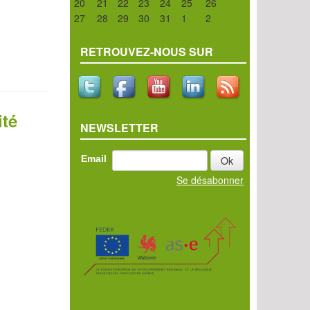
20
21
22
23
24
25
26
27
28
29
30
31
1
2
RETROUVEZ-NOUS SUR
ité
NEWSLETTER
Email
Se désabonner