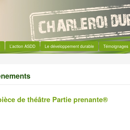
l
L’action ASDD
Le développement durable
Témoignages
énements
pièce de théâtre Partie prenante®